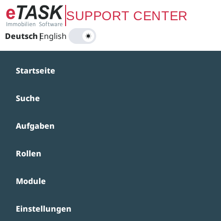
Zum Hauptinhalt springen
SUPPORT CENTER
Deutsch
|
English
Startseite
Suche
Aufgaben
Rollen
Module
Einstellungen