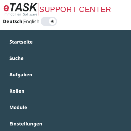
Zum Hauptinhalt springen
SUPPORT CENTER
Deutsch
|
English
Startseite
Suche
Aufgaben
Rollen
Module
Einstellungen