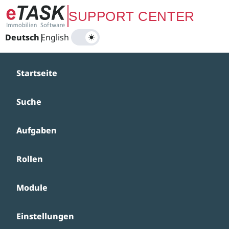
Zum Hauptinhalt springen
SUPPORT CENTER
Deutsch
|
English
Startseite
Suche
Aufgaben
Rollen
Module
Einstellungen