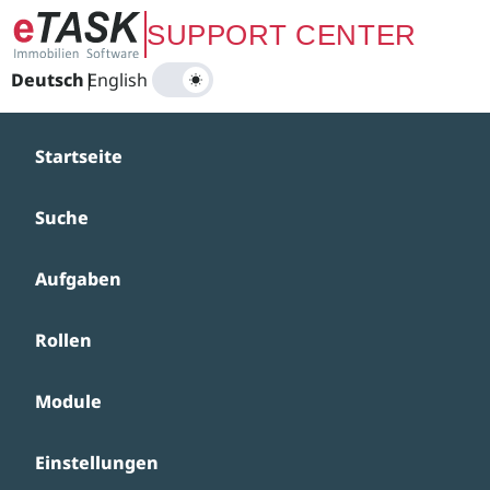
Zum Hauptinhalt springen
SUPPORT CENTER
Deutsch
|
English
Startseite
Suche
Aufgaben
Rollen
Module
Einstellungen