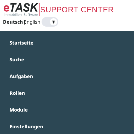
Zum Hauptinhalt springen
SUPPORT CENTER
Deutsch
|
English
Startseite
Suche
Aufgaben
Rollen
Module
Einstellungen