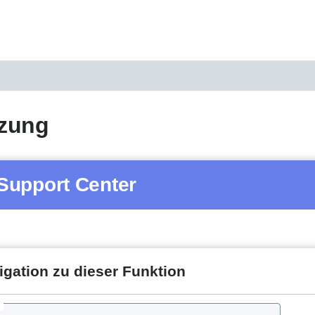
zung
Support Center
igation zu dieser Funktion
d