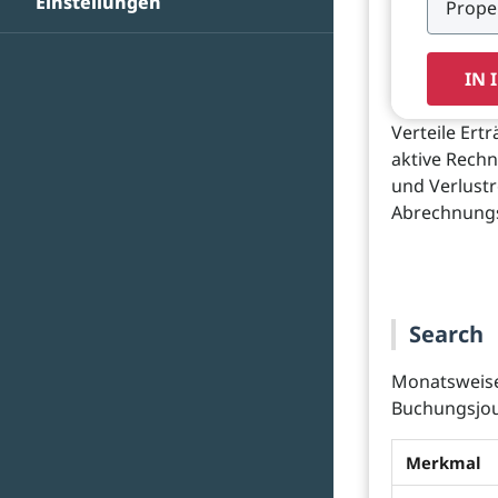
Einstellungen
IN 
Verteile Ert
aktive Rech
und Verlustr
Abrechnungs
Search
Monatsweise
Buchungsjou
Merkmal