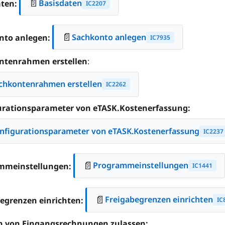
📄
Basisdaten
aten:
IC2207
📄
Sachkonto anlegen
nto anlegen:
IC7935
ntenrahmen erstellen
:
chkontenrahmen erstellen
IC2262
urationsparameter von eTASK.Kostenerfassung:
nfigurationsparameter von eTASK.Kostenerfassung
IC2237
📄
Programmeinstellungen
mmeinstellungen:
IC1441
📄
Freigabegrenzen einrichten
egrenzen einrichten:
IC
n von Eingangsrechnungen zulassen: