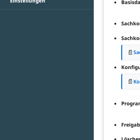
Einstellungen
Basisd
Sachko
Sachko
📄
Sa
Konfig
📄
Ko
Progra
Freigab
Lösche