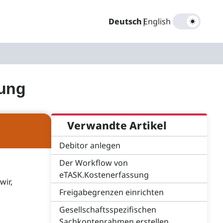
Deutsch
|
English
sung
Verwandte Artikel
Debitor anlegen
Der Workflow von
eTASK.Kostenerfassung
wir,
Freigabegrenzen einrichten
Gesellschaftsspezifischen
Sachkontenrahmen erstellen