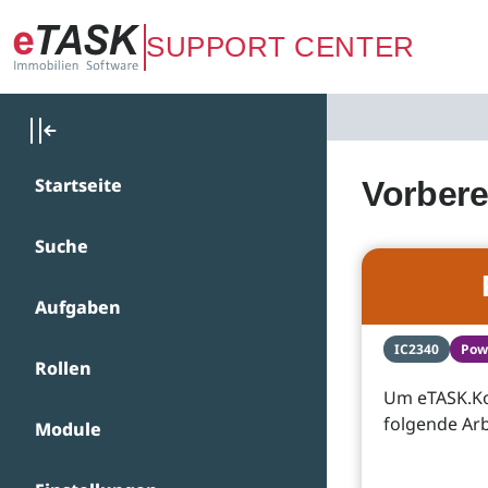
Zum Hauptinhalt springen
SUPPORT CENTER
Startseite
Vorbere
Suche
Aufgaben
IC2340
Pow
Rollen
Um eTASK.Ko
folgende Ar
Module