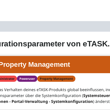
urationsparameter von eTASK
Property Management
inistrator
Poweruser
Property Management
s Verhalten deines eTASK-Produkts global beeinflussen, i
onsparameter über die Systemkonfiguration (
Systemsteuer
onen - Portal-Verwaltung - Systemkonfiguration
) änderst