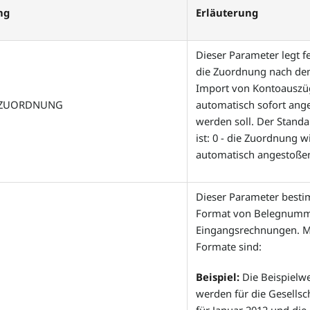
ng
Erläuterung
Dieser Parameter legt fe
die Zuordnung nach d
Import von Kontoausz
ZUORDNUNG
automatisch sofort ang
werden soll. Der Stand
ist: 0 - die Zuordnung w
automatisch angestoße
Dieser Parameter best
Format von Belegnumm
Eingangsrechnungen. M
Formate sind:
Beispiel:
Die Beispielw
werden für die Gesellsc