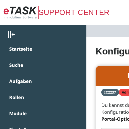
Zum Hauptinhalt springen
SUPPORT CENTER
Startseite
Konfig
Suche
Aufgaben
IC2237
Adm
Rollen
Du kannst da
Konfigurati
Module
Portal-Opti