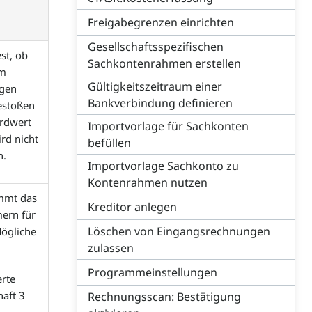
Freigabegrenzen einrichten
Gesellschaftsspezifischen
st, ob
Sachkontenrahmen erstellen
em
Gültigkeitszeitraum einer
ügen
Bankverbindung definieren
estoßen
ardwert
Importvorlage für Sachkonten
ird nicht
befüllen
n.
Importvorlage Sachkonto zu
Kontenrahmen nutzen
immt das
Kreditor anlegen
ern für
Löschen von Eingangsrechnungen
ögliche
zulassen
Programmeinstellungen
erte
haft 3
Rechnungsscan: Bestätigung