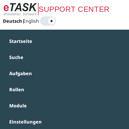
Zum Hauptinhalt springen
SUPPORT CENTER
Deutsch
|
English
Startseite
Suche
Aufgaben
Rollen
Module
Einstellungen