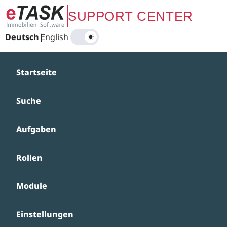
Zum Hauptinhalt springen
SUPPORT CENTER
Deutsch
|
English
Startseite
Suche
Aufgaben
Rollen
Module
Einstellungen