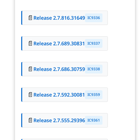
📄
Release 2.7.816.31649
IC9336
📄
Release 2.7.689.30831
IC9337
📄
Release 2.7.686.30759
IC9338
📄
Release 2.7.592.30081
IC9359
📄
Release 2.7.555.29396
IC9361