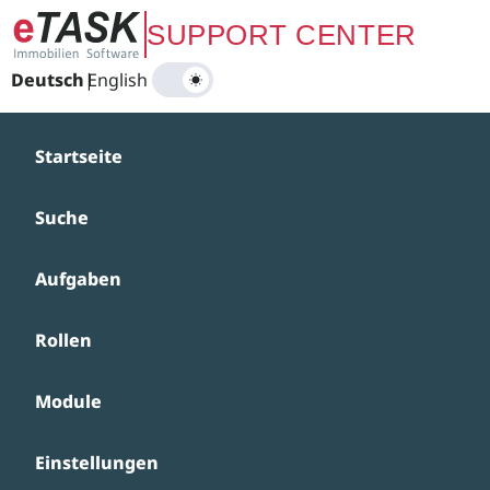
Zum Hauptinhalt springen
SUPPORT CENTER
Deutsch
|
English
Startseite
Suche
Aufgaben
Rollen
Module
Einstellungen