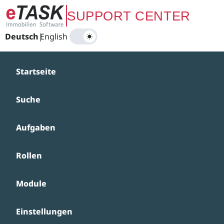
Zum Hauptinhalt springen
SUPPORT CENTER
Deutsch
|
English
Startseite
Suche
Aufgaben
Rollen
Module
Einstellungen