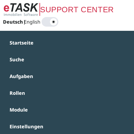
Zum Hauptinhalt springen
SUPPORT CENTER
Deutsch
|
English
Startseite
Suche
Aufgaben
Rollen
Module
Einstellungen