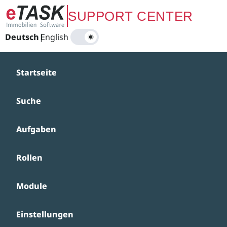
Zum Hauptinhalt springen
SUPPORT CENTER
Deutsch
|
English
Startseite
Suche
Aufgaben
Rollen
Module
Einstellungen