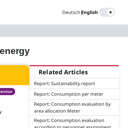
Deutsch
|
English
 energy
Related Articles
Report: Sustainability report
ervisor
Report: Consumption per meter
Report: Consumption evaluation by
area allocation Meter
y
Report: Consumption evaluation
according to personnel assignment