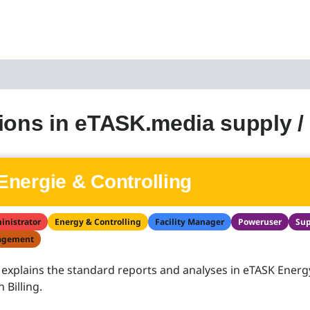
ions in eTASK.media supply /
Energie & Controlling
inistrator
Energy & Controlling
Facility Manager
Poweruser
Sup
agement
 explains the standard reports and analyses in eTASK Energ
Billing.