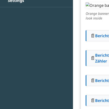
Settings
Orange banner 
look inside
📄
Berich
Berich
📄
Zähler
📄
Bericht
📄
Bericht