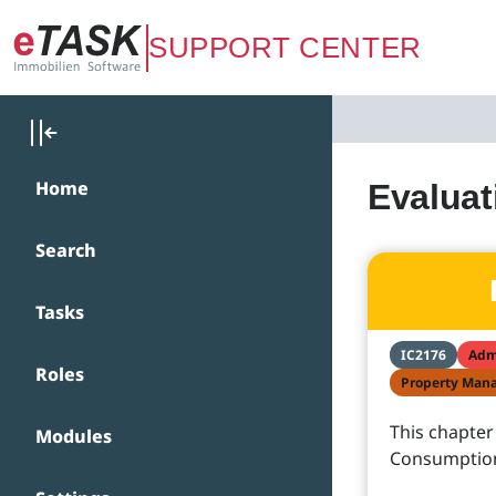
Zum Hauptinhalt springen
SUPPORT CENTER
Home
Evaluat
Search
Tasks
IC2176
Adm
Roles
Property Man
This chapter
Modules
Consumption 