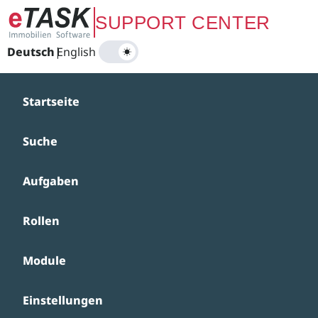
Zum Hauptinhalt springen
SUPPORT CENTER
Deutsch
|
English
Startseite
Suche
Aufgaben
Rollen
Module
Einstellungen