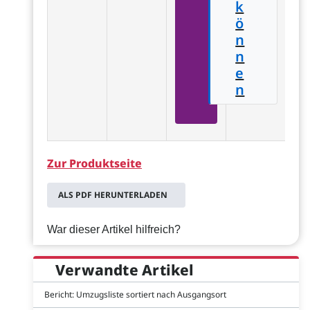
k
ö
n
n
e
n
Zur Produktseite
ALS PDF HERUNTERLADEN
War dieser Artikel hilfreich?
Verwandte Artikel
Bericht: Umzugsliste sortiert nach Ausgangsort