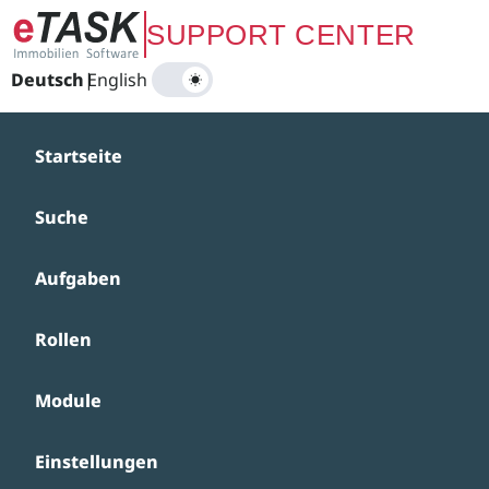
Zum Hauptinhalt springen
SUPPORT CENTER
Deutsch
|
English
Startseite
Suche
Aufgaben
Rollen
Module
Einstellungen