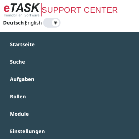
Zum Hauptinhalt springen
SUPPORT CENTER
Deutsch
|
English
Startseite
Suche
Aufgaben
Rollen
Module
Einstellungen