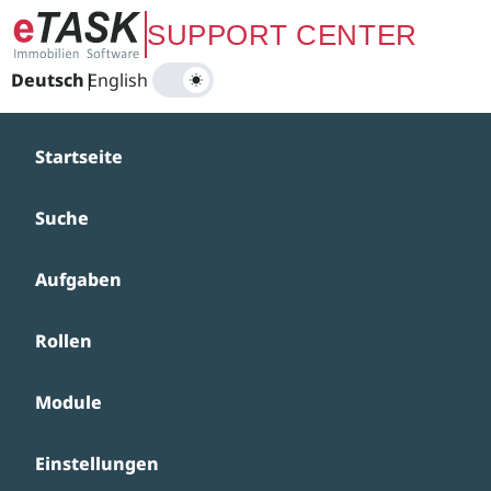
Zum Hauptinhalt springen
SUPPORT CENTER
Deutsch
|
English
Startseite
Suche
Aufgaben
Rollen
Module
Einstellungen