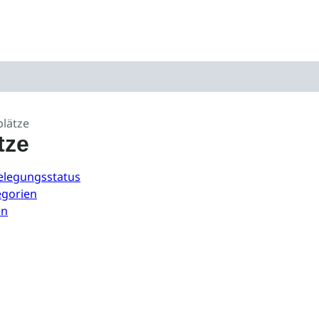
plätze
tze
Belegungsstatus
egorien
en