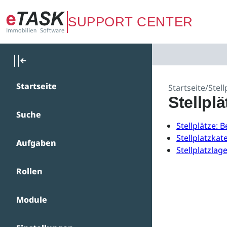
Zum Hauptinhalt springen
SUPPORT CENTER
Startseite
Startseite
/
Stell
Stellplä
Suche
Stellplätze: 
Stellplatzkat
Aufgaben
Stellplatzlag
Rollen
Module