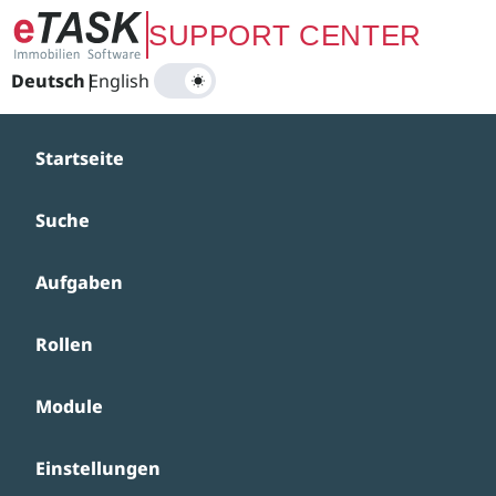
Zum Hauptinhalt springen
SUPPORT CENTER
Deutsch
|
English
Startseite
Suche
Aufgaben
Rollen
Module
Einstellungen