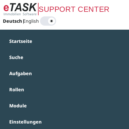
Zum Hauptinhalt springen
SUPPORT CENTER
Deutsch
|
English
Startseite
Suche
Aufgaben
Rollen
Module
Einstellungen