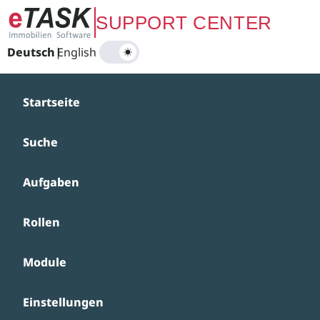
Zum Hauptinhalt springen
SUPPORT CENTER
Deutsch
|
English
Startseite
Suche
Aufgaben
Rollen
Module
Einstellungen