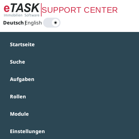
Zum Hauptinhalt springen
SUPPORT CENTER
Deutsch
|
English
Startseite
Suche
Aufgaben
Rollen
Module
Einstellungen