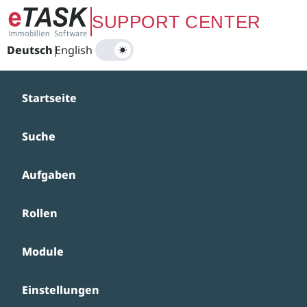
Zum Hauptinhalt springen
SUPPORT CENTER
Deutsch
|
English
Startseite
Suche
Aufgaben
Rollen
Module
Einstellungen