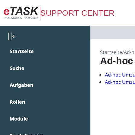
Zum Hauptinhalt springen
SUPPORT CENTER
Startseite
Startseite
/
Ad-h
Ad-hoc
Suche
Ad-hoc Umz
Ad-hoc Umzu
Aufgaben
Rollen
Module