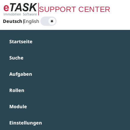
Zum Hauptinhalt springen
SUPPORT CENTER
Deutsch
|
English
Startseite
Suche
Aufgaben
Rollen
Module
Einstellungen