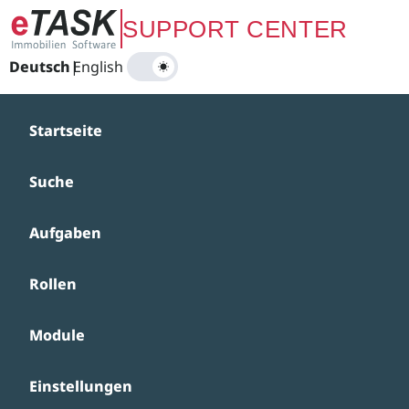
Zum Hauptinhalt springen
SUPPORT CENTER
Deutsch
|
English
Startseite
Suche
Aufgaben
Rollen
Module
Einstellungen