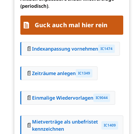
(periodisch)
.
Guck auch mal hier rein
📄
Indexanpassung vornehmen
IC1474
📄
Zeiträume anlegen
IC1349
📄
Einmalige Wiedervorlagen
IC9044
Mietverträge als unbefristet
📄
IC1409
kennzeichnen