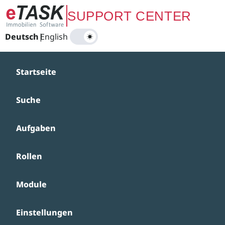
Zum Hauptinhalt springen
SUPPORT CENTER
Deutsch
|
English
Startseite
Suche
Aufgaben
Rollen
Module
Einstellungen