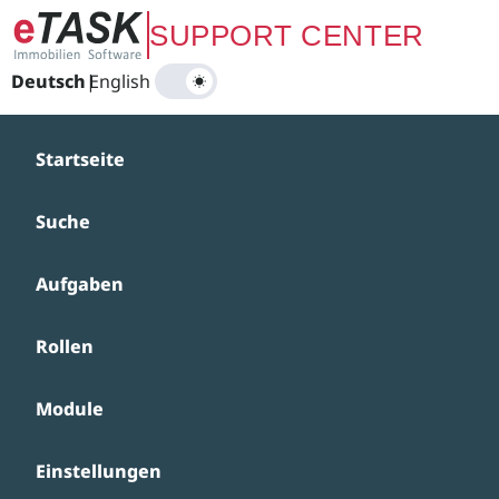
Zum Hauptinhalt springen
SUPPORT CENTER
Deutsch
|
English
Startseite
Suche
Aufgaben
Rollen
Module
Einstellungen