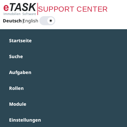
Zum Hauptinhalt springen
SUPPORT CENTER
Deutsch
|
English
Startseite
Suche
Aufgaben
Rollen
Module
Einstellungen