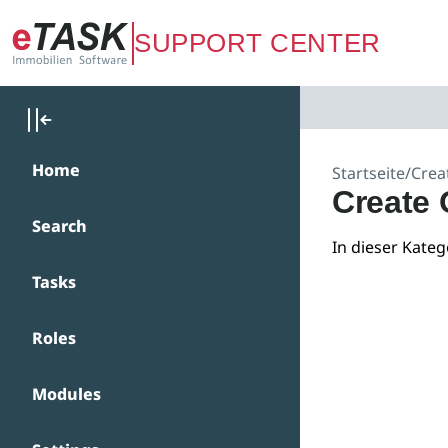
Zum Hauptinhalt springen
SUPPORT CENTER
Home
Startseite
/
Crea
Create 
Search
In dieser Kateg
Tasks
Roles
Modules