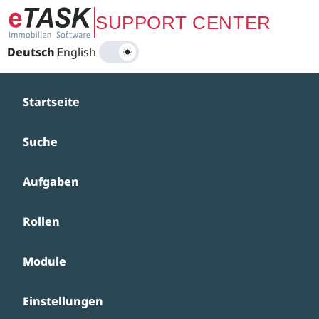
Zum Hauptinhalt springen
SUPPORT CENTER
Deutsch
|
English
Startseite
Suche
Aufgaben
Rollen
Module
Einstellungen