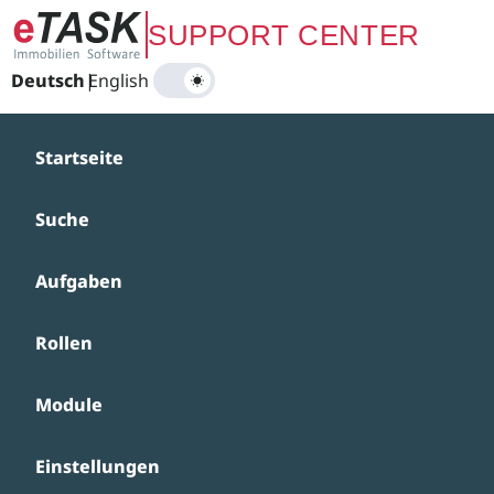
Zum Hauptinhalt springen
SUPPORT CENTER
Deutsch
|
English
Startseite
Suche
Aufgaben
Rollen
Module
Einstellungen