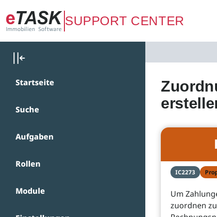
Zum Hauptinhalt springen
SUPPORT CENTER
Startseite
Zuordn
erstelle
Suche
Aufgaben
Rollen
IC2273
Pro
Module
Um Zahlunge
zuordnen zu