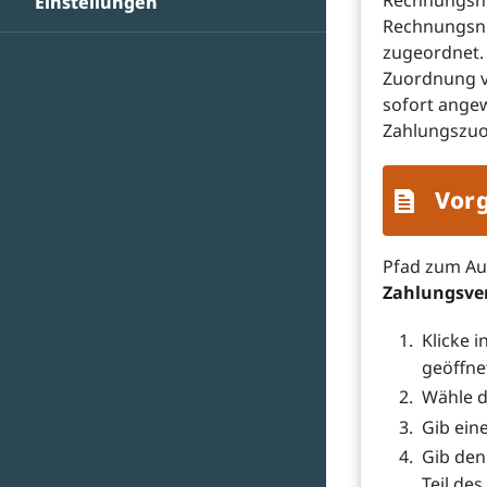
Rechnungsn
Einstellungen
Rechnungsnu
zugeordnet. 
Zuordnung v
sofort ange
Zahlungszu
Vor
Pfad zum A
Zahlungsver
Klicke i
geöffne
Wähle 
Gib ein
Gib den 
Teil de