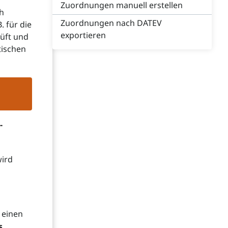
Zuordnungen manuell erstellen
h
Zuordnungen nach DATEV
. für die
exportieren
üft und
tischen
-
wird
m einen
s