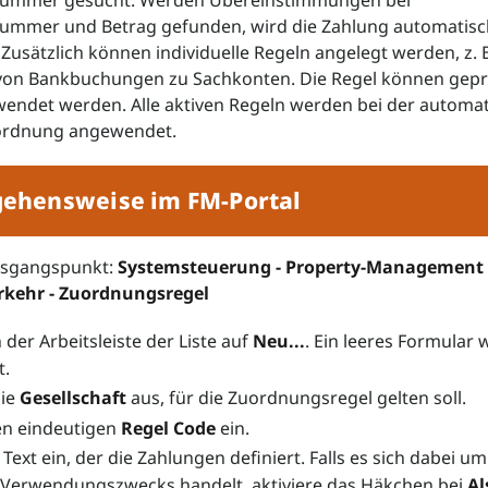
ummer gesucht. Werden Übereinstimmungen bei
mmer und Betrag gefunden, wird die Zahlung automatisc
Zusätzlich können individuelle Regeln angelegt werden, z. B
on Bankbuchungen zu Sachkonten. Die Regel können gepr
wendet werden. Alle aktiven Regeln werden bei der automa
ordnung angewendet.
gehensweise im FM-Portal
usgangspunkt:
Systemsteuerung - Property-Management 
kehr - Zuordnungsregel
n der Arbeitsleiste der Liste auf
Neu...
. Ein leeres Formular 
t.
die
Gesellschaft
aus, für die Zuordnungsregel gelten soll.
en eindeutigen
Regel Code
ein.
Text ein, der die Zahlungen definiert. Falls es sich dabei u
s Verwendungszwecks handelt, aktiviere das Häkchen bei
Al