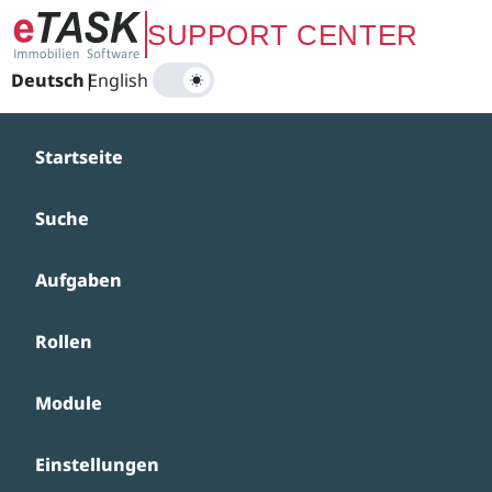
Zum Hauptinhalt springen
SUPPORT CENTER
Deutsch
|
English
Startseite
Suche
Aufgaben
Rollen
Module
Einstellungen