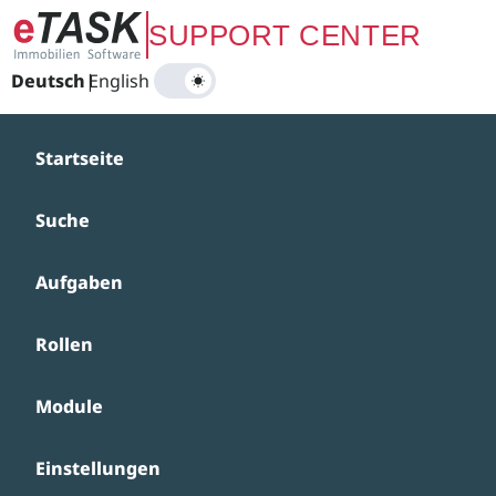
Zum Hauptinhalt springen
SUPPORT CENTER
Deutsch
|
English
Startseite
Suche
Aufgaben
Rollen
Module
Einstellungen