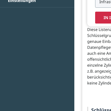
Einstellungen
IN 
Diese Listen
Schlüsselgr
genaue Einb
Datenpflege
auch eine A
offensichtli
einzelne Zyl
z.B. angezei
berücksichti
keine Zylinde
Schlüss