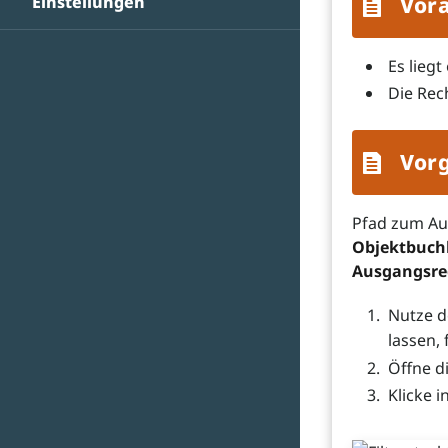
Einstellungen
Vor
Es lieg
Die Rec
Vor
Pfad zum A
Objektbuch
Ausgangsr
Nutze d
lassen, 
Öffne d
Klicke i