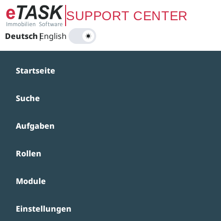
Zum Hauptinhalt springen
SUPPORT CENTER
Deutsch
|
English
Startseite
Suche
Aufgaben
Rollen
Module
Einstellungen