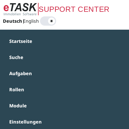
Zum Hauptinhalt springen
SUPPORT CENTER
Deutsch
|
English
Startseite
Suche
Aufgaben
Rollen
Module
Einstellungen