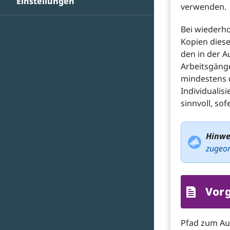
Einstellungen
verwenden.
Bei wiederh
Kopien dies
den in der A
Arbeitsgänge
mindestens d
Individualis
sinnvoll, sof
Hinwe
zugeo
Vor
Pfad zum A