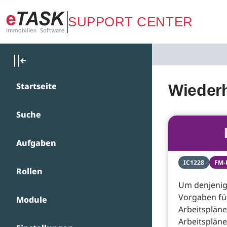
Zum Hauptinhalt springen
SUPPORT CENTER
Startseite
Wiederh
Suche
Aufgaben
IC1228
FM-
Rollen
Um denjenig
Vorgaben für
Module
Arbeitspläne
Arbeitsplän