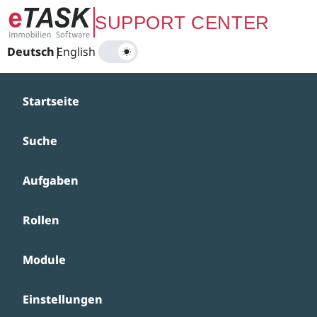
Zum Hauptinhalt springen
SUPPORT CENTER
Deutsch
|
English
Startseite
Suche
Aufgaben
Rollen
Module
Einstellungen