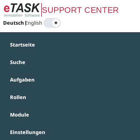
Zum Hauptinhalt springen
SUPPORT CENTER
Deutsch
|
English
Startseite
Suche
Aufgaben
Rollen
Module
Einstellungen