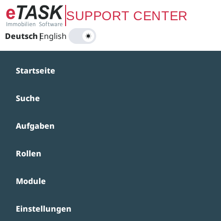
Zum Hauptinhalt springen
SUPPORT CENTER
Deutsch
|
English
Startseite
Suche
Aufgaben
Rollen
Module
Einstellungen