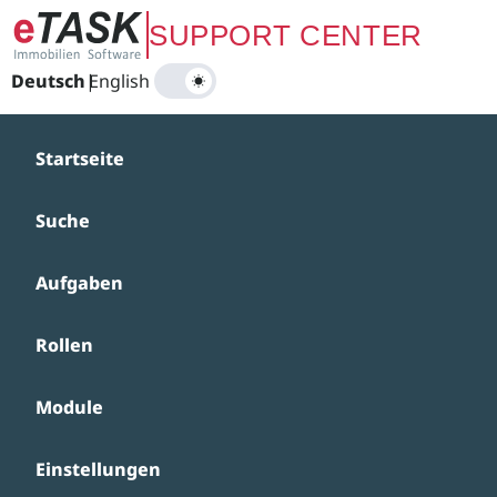
Zum Hauptinhalt springen
SUPPORT CENTER
Deutsch
|
English
Startseite
Suche
Aufgaben
Rollen
Module
Einstellungen