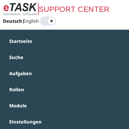
Zum Hauptinhalt springen
SUPPORT CENTER
Deutsch
|
English
Startseite
Suche
Aufgaben
Rollen
Module
Einstellungen