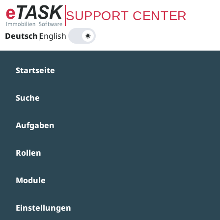
Zum Hauptinhalt springen
SUPPORT CENTER
Deutsch
|
English
Startseite
Suche
Aufgaben
Rollen
Module
Einstellungen