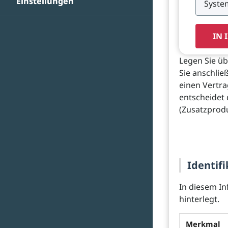
Einstellungen
IN 
Legen Sie üb
Sie anschlie
einen Vertra
entscheidet
(Zusatzprodu
Identifi
In diesem In
hinterlegt.
Merkmal