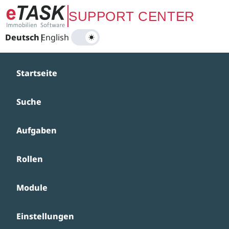
Zum Hauptinhalt springen
SUPPORT CENTER
Deutsch
|
English
Startseite
Suche
Aufgaben
Rollen
Module
Einstellungen